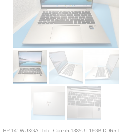
HP 14" WUXGA | Intel Core i5-1335U | 16GB DDR5 |