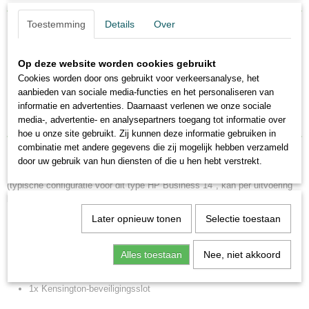
Toestemming
Details
Over
Draadloos, batterij en voeding
Draadloos:
Intel Wi-Fi 6E AX211 (2x2) + Bluetooth 5.3 (Gigabit-
Op deze website worden cookies gebruikt
ondersteuning)
Cookies worden door ons gebruikt voor verkeersanalyse, het
aanbieden van sociale media-functies en het personaliseren van
Batterij:
HP Long Life 51 Wh, 3-cel lithium-ion
informatie en advertenties. Daarnaast verlenen we onze sociale
Oplader:
65W USB Type-C-adapter
media-, advertentie- en analysepartners toegang tot informatie over
hoe u onze site gebruikt. Zij kunnen deze informatie gebruiken in
combinatie met andere gegevens die zij mogelijk hebben verzameld
door uw gebruik van hun diensten of die u hen hebt verstrekt.
Poorten en aansluitingen
(typische configuratie voor dit type HP Business 14", kan per uitvoering
licht afwijken)
Later opnieuw tonen
Selectie toestaan
2x USB-C (met DisplayPort en power delivery)
2x USB-A
Alles toestaan
Nee, niet akkoord
1x HDMI
1x 3,5 mm combo audiojack
1x Kensington-beveiligingsslot