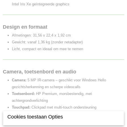
Intel Iris Xe geïntegreerde graphics
Design en formaat
Afmetingen: 31,56 x 22,4 x 1,92 cm
Gewicht: vanaf 1,36 kg (zonder netadapter)
Licht, compact en ideaal om mee te nemen
Camera, toetsenbord en audio
Camera:
5 MP IR-camera – geschikt voor Windows Hello
gezichtsherkenning en scherpe videocalls
Toetsenbord:
HP Premium, morsbestendig, met
achtergrondverlichting
Touchpad:
Clickpad met multi-touch ondersteuning
Audio:
Bang & Olufsen, twee stereospeakers, twee microfoons met
Cookies toestaan Opties
AI-ruisonderdrukking