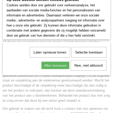
FAQ – Retour & Garantie
Cookies worden door ons gebruikt voor verkeersanalyse, het
1. Hoe lang heb ik om mijn bestelling te retourneren?
aanbieden van sociale media-functies en het personaliseren van
Je hebt 14 dagen na ontvangst om ons te laten weten dat je wilt
informatie en advertenties. Daarnaast verlenen we onze sociale
retourneren (herroepen). Daarna heb je nog 14 dagen om het product
media-, advertentie- en analysepartners toegang tot informatie over
daadwerkelijk terug te sturen.
hoe u onze site gebruikt. Zij kunnen deze informatie gebruiken in
combinatie met andere gegevens die zij mogelijk hebben verzameld
U heeft het recht uw bestelling tot 14 dagen na de dag van ontvangst
door uw gebruik van hun diensten of die u hen hebt verstrekt.
zonder opgave van reden te annuleren. U heeft na annulering nogmaals
14 dagen om uw product retour te sturen. U krijgt dan het volledige
orderbedrag inclusief verzendkosten gecrediteerd. Enkel de kosten voor
retour van u thuis naar de webwinkel zijn voor eigen rekening. Deze
Later opnieuw tonen
Selectie toestaan
kosten bedragen circa 7,25 per pakket, raadpleeg voor de exacte tarieven
de website van uw vervoerder.
Alles toestaan
Nee, niet akkoord
Indien u gebruik maakt van uw herroepingsrecht, zal het product met alle
geleverde toebehoren en – indien redelijkerwijze mogelijk – in de originele
staat en verpakking aan de ondernemer geretourneerd worden. Mocht het
product beschadigd of de verpakking meer beschadigd zijn dan nodig is
om het product te verkopen, dan kunnen we deze waardevermindering
van het product aan u doorberekenen. Behandel het product dus met zorg
en zorg ervoor dat deze bij een retour goed verpakt is.
Om gebruik te maken van dit recht kunt u contact met ons opnemen via