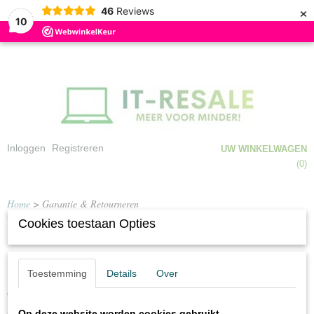
×
46
Reviews
10
Inloggen
Registreren
UW WINKELWAGEN
Geen producten
(0)
Home
> Garantie & Retourneren
Cookies toestaan Opties
Retourformulier en voorwaarden
Toestemming
Details
Over
Retourformulier hier downloaden PDF-
/data/upload/files/retourformulier-1-1.pdf
document.
Op deze website worden cookies gebruikt