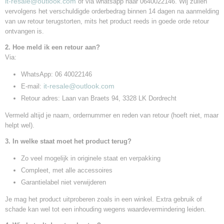
it-resale@outlook.com
of via whatsapp naar 0640022146. Wij zullen
vervolgens het verschuldigde orderbedrag binnen 14 dagen na aanmelding
van uw retour terugstorten, mits het product reeds in goede orde retour
ontvangen is.
2. Hoe meld ik een retour aan?
Via:
WhatsApp: 06 40022146
it-resale@outlook.com
E‑mail:
Retour adres: Laan van Braets 94, 3328 LK Dordrecht
Vermeld altijd je naam, ordernummer en reden van retour (hoeft niet, maar
helpt wel).
3. In welke staat moet het product terug?
Zo veel mogelijk in originele staat en verpakking
Compleet, met alle accessoires
Garantielabel niet verwijderen
Je mag het product uitproberen zoals in een winkel. Extra gebruik of
schade kan wel tot een inhouding wegens waardevermindering leiden.