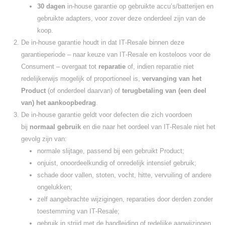
30 dagen
in-house garantie op gebruikte accu’s/batterijen en
gebruikte adapters, voor zover deze onderdeel zijn van de
koop.
De in-house garantie houdt in dat IT‑Resale binnen deze
garantieperiode – naar keuze van IT‑Resale en kosteloos voor de
Consument – overgaat tot
reparatie
of, indien reparatie niet
redelijkerwijs mogelijk of proportioneel is,
vervanging van het
Product
(of onderdeel daarvan) of
terugbetaling van (een deel
van) het aankoopbedrag
.
De in-house garantie geldt voor defecten die zich voordoen
bij
normaal gebruik
en die naar het oordeel van IT‑Resale niet het
gevolg zijn van:
normale slijtage, passend bij een gebruikt Product;
onjuist, onoordeelkundig of onredelijk intensief gebruik;
schade door vallen, stoten, vocht, hitte, vervuiling of andere
ongelukken;
zelf aangebrachte wijzigingen, reparaties door derden zonder
toestemming van IT‑Resale;
gebruik in strijd met de handleiding of redelijke aanwijzingen