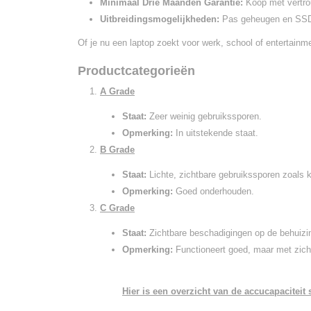
Minimaal Drie Maanden Garantie:
Koop met vertr
Uitbreidingsmogelijkheden:
Pas geheugen en SSD
Of je nu een laptop zoekt voor werk, school of entertainm
Productcategorieën
A Grade
Staat:
Zeer weinig gebruikssporen.
Opmerking:
In uitstekende staat.
B Grade
Staat:
Lichte, zichtbare gebruikssporen zoals k
Opmerking:
Goed onderhouden.
C Grade
Staat:
Zichtbare beschadigingen op de behuizi
Opmerking:
Functioneert goed, maar met zicht
Hier is een overzicht van de accucapaciteit s