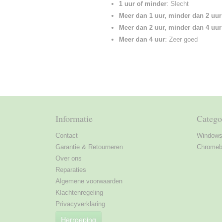
1 uur of minder
: Slecht
Meer dan 1 uur, minder dan 2 uur
Meer dan 2 uur, minder dan 4 uur
Meer dan 4 uur
: Zeer goed
Informatie
Catego
Contact
Windows 
Garantie & Retourneren
Chromebo
Over ons
Reparaties
Algemene voorwaarden
Klachtenregeling
Privacyverklaring
Herroeping