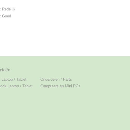
: Redelijk
: Goed
rieën
Laptop / Tablet
Onderdelen / Parts
ok Laptop / Tablet
Computers en Mini PCs