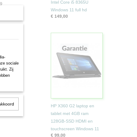
Intel Core i5 8365U
:9
Windows 11 full hd
aar
€ 149,00
breidbaar
ia-
nze sociale
ikt. Zij
hebben
akkoord
HP X360 G2 laptop en
tablet met 4GB ram
128GB-SSD HDMI en
touchscreen Windows 11
€ 99,00