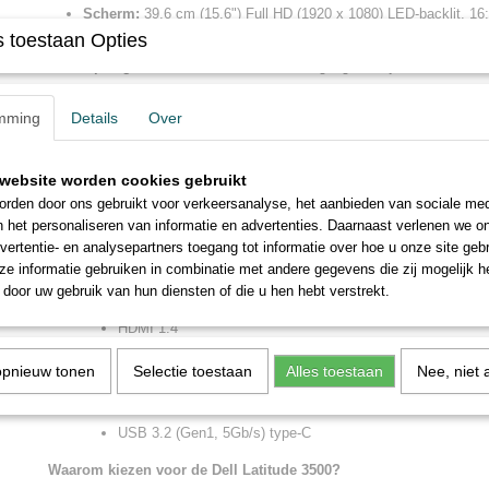
Scherm:
39,6 cm (15.6") Full HD (1920 x 1080) LED-backlit, 16
 toestaan Opties
Geheugen:
8 GB DDR4-SDRAM (2666 MHz, 1 x 8 GB) uitbeidb
Opslag:
128 GB SSD voor snelle toegang tot al je bestanden uit
Toetsenbord:
QWERTY Verlicht
mming
Details
Over
Grafische kaart:
Intel® UHD Graphics
Connectiviteit:
Wi-Fi 5 (802.11ac)
website worden cookies gebruikt
Ethernet LAN (100/1000 Mbit/s)
rden door ons gebruikt voor verkeersanalyse, het aanbieden van sociale med
Bluetooth
n het personaliseren van informatie en advertenties. Daarnaast verlenen we o
vertentie- en analysepartners toegang tot informatie over hoe u onze site gebru
Batterij:
Lithium-Ion (Li-Ion) 56 Wh met 65 W oplader
e informatie gebruiken in combinatie met andere gegevens die zij mogelijk 
Besturingssysteem:
Windows 11 Pro 64-bit
door uw gebruik van hun diensten of die u hen hebt verstrekt.
Poorten:
HDMI 1.4
VGA (D-Sub)
opnieuw tonen
Selectie toestaan
Alles toestaan
Nee, niet 
USB 2.0
2x USB 3.2 (Gen1, 5Gb/s)
USB 3.2 (Gen1, 5Gb/s) type-C
Waarom kiezen voor de Dell Latitude 3500?