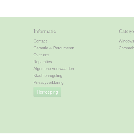
Informatie
Catego
Contact
Windows 
Garantie & Retourneren
Chromebo
Over ons
Reparaties
Algemene voorwaarden
Klachtenregeling
Privacyverklaring
Herroeping