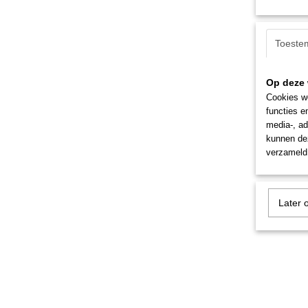
Toeste
Op deze 
Cookies wo
functies e
media-, ad
kunnen dez
verzameld 
Later 