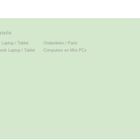
rieën
Laptop / Tablet
Onderdelen / Parts
ok Laptop / Tablet
Computers en Mini PCs