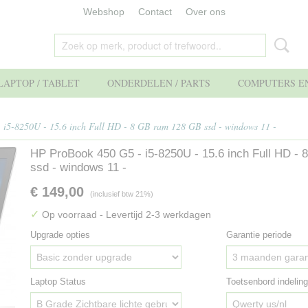
Webshop
Contact
Over ons
APTOP / TABLET
ONDERDELEN / PARTS
COMPUTERS EN
i5-8250U - 15.6 inch Full HD - 8 GB ram 128 GB ssd - windows 11 -
HP ProBook 450 G5 - i5-8250U - 15.6 inch Full HD -
ssd - windows 11 -
€ 149,00
(inclusief btw 21%)
✓
Op voorraad
- Levertijd 2-3 werkdagen
Upgrade opties
Garantie periode
Laptop Status
Toetsenbord indeling