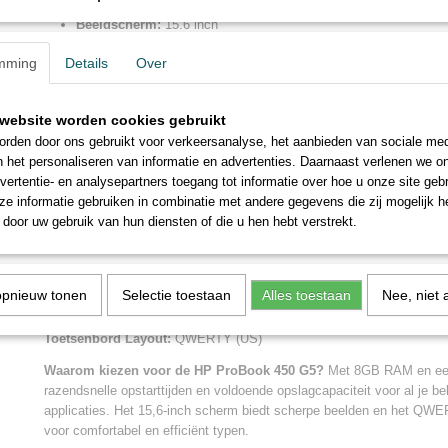
Dataopslag:
128 GB SSD
Beeldscherm:
15.6 inch
Resolutie:
1920 x 1080 pixels
mming
Details
Over
Grafische kaart:
Intel UHD Graphics 620
Connectiviteit:
Wi-Fi, Bluetooth, Ethernet
website worden cookies gebruikt
USB Poorten:
rden door ons gebruikt voor verkeersanalyse, het aanbieden van sociale med
n het personaliseren van informatie en advertenties. Daarnaast verlenen we o
1x USB 2.0
vertentie- en analysepartners toegang tot informatie over hoe u onze site gebru
2x USB 3.2 (Gen1, 5Gb/s)
e informatie gebruiken in combinatie met andere gegevens die zij mogelijk 
1x USB 3.2 (Gen1, 5Gb/s) type-C
door uw gebruik van hun diensten of die u hen hebt verstrekt.
Video-uitgangen:
HDMI 1.4
opnieuw tonen
Selectie toestaan
Alles toestaan
Nee, niet 
VGA (D-Sub)
Toetsenbord Layout:
QWERTY (US)
Waarom kiezen voor de HP ProBook 450 G5?
Met 8GB RAM en een
razendsnelle opstarttijden en voldoende opslagcapaciteit voor al je b
applicaties. Het 15,6-inch scherm biedt scherpe beelden en het QWE
voor comfortabel en efficiënt typen.