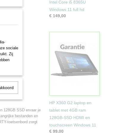
Intel Core i5 8365U
Windows 11 full hd
€ 149,00
ia-
nze sociale
ikt. Zij
hebben
akkoord
HP X360 G2 laptop en
 128GB SSD ervaar je
tablet met 4GB ram
elangrijke bestanden en
128GB-SSD HDMI en
RTY-toetsenbord zorgt
touchscreen Windows 11
€ 99,00