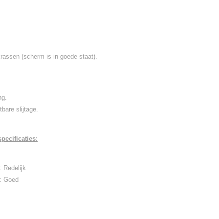
rassen (scherm is in goede staat).
ng.
bare slijtage.
pecificaties:
: Redelijk
: Goed