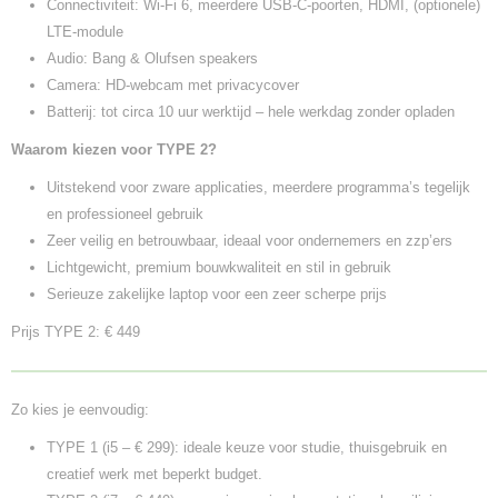
Connectiviteit: Wi‑Fi 6, meerdere USB‑C-poorten, HDMI, (optionele)
LTE-module
Audio: Bang & Olufsen speakers
Camera: HD‑webcam met privacycover
Batterij: tot circa 10 uur werktijd – hele werkdag zonder opladen
Waarom kiezen voor TYPE 2?
Uitstekend voor zware applicaties, meerdere programma’s tegelijk
en professioneel gebruik
Zeer veilig en betrouwbaar, ideaal voor ondernemers en zzp’ers
Lichtgewicht, premium bouwkwaliteit en stil in gebruik
Serieuze zakelijke laptop voor een zeer scherpe prijs
Prijs TYPE 2: € 449
Zo kies je eenvoudig:
TYPE 1 (i5 – € 299): ideale keuze voor studie, thuisgebruik en
creatief werk met beperkt budget.