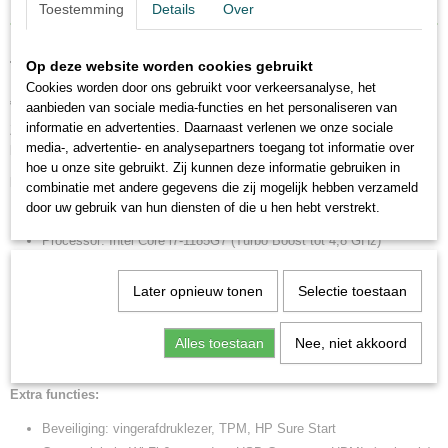
Toestemming
Details
Over
TYPE 2 – HP EliteBook 850 G8 met Intel Core i7 –
Op deze website worden cookies gebruikt
Cookies worden door ons gebruikt voor verkeersanalyse, het
€ 449
aanbieden van sociale media-functies en het personaliseren van
informatie en advertenties. Daarnaast verlenen we onze sociale
Zakelijke topklasse laptop voor wie kracht, veiligheid en mobiliteit
media-, advertentie- en analysepartners toegang tot informatie over
belangrijk vindt.
hoe u onze site gebruikt. Zij kunnen deze informatie gebruiken in
Belangrijkste specificaties:
combinatie met andere gegevens die zij mogelijk hebben verzameld
door uw gebruik van hun diensten of die u hen hebt verstrekt.
Model: HP EliteBook 850 G8
Processor: Intel Core i7-1185G7 (Turbo Boost tot 4,8 GHz)
Geheugen: 16GB DDR4 – zeer vlot multitasken
Opslag: 512GB SSD – veel opslag en extreem snel
Later opnieuw tonen
Selectie toestaan
Scherm: 15,6" Full HD (1920x1080)
Besturingssysteem: Windows 11 Pro
Alles toestaan
Nee, niet akkoord
Gewicht: 1,37 kg – bijzonder licht en zakelijk slank design
Extra functies:
Beveiliging: vingerafdruklezer, TPM, HP Sure Start