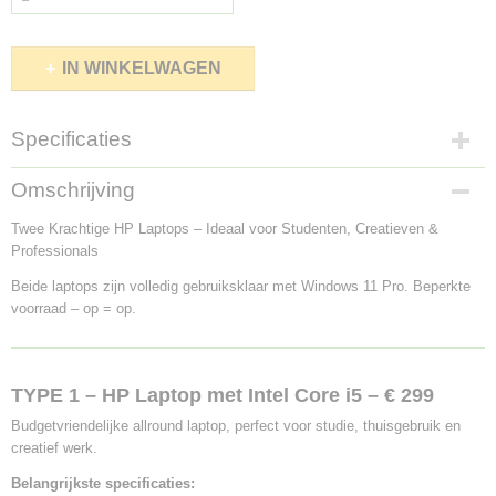
IN WINKELWAGEN
Specificaties
Productcode
Omschrijving
229-80
Twee Krachtige HP Laptops – Ideaal voor Studenten, Creatieven &
Professionals
Beide laptops zijn volledig gebruiksklaar met Windows 11 Pro. Beperkte
voorraad – op = op.
TYPE 1 – HP Laptop met Intel Core i5 – € 299
Budgetvriendelijke allround laptop, perfect voor studie, thuisgebruik en
creatief werk.
Belangrijkste specificaties: