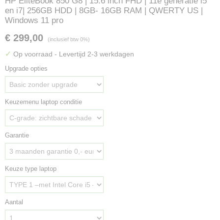
HP EliteBook 850 G8 | 15.6 inch FHD | 11e generatie i5
en i7| 256GB HDD | 8GB- 16GB RAM | QWERTY US |
Windows 11 pro
€ 299,00
(inclusief btw 0%)
✓
Op voorraad
- Levertijd 2-3 werkdagen
Upgrade opties
Keuzemenu laptop conditie
Garantie
Keuze type laptop
Aantal