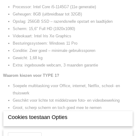
Processor: Intel Core i5-1145G7 (11e generatie)
Geheugen: 8GB (uitbreidbaar tot 32GB)
Opslag: 256GB SSD – razendsnelle opstart en laadtijden
Scherm: 15,6" Full HD (1920x1080)
Videokaart: Intel Iris Xe Graphics
Besturingssysteem: Windows 11 Pro
Conditie: Zeer goed – minimale gebruikssporen
Gewicht: 1,68 kg
Extra: ingebouwde webcam, 3 maanden garantie
Waarom kiezen voor TYPE 1?
Soepele multitasking voor Office, internet, Netflix, school- en
thuiswerk
Geschikt voor lichte tot middelzware foto- en videobewerking
Groot, scherp scherm en toch goed mee te nemen
Ideaal voor studenten en gezinnen die veel waar voor hun geld
Cookies toestaan Opties
willen
Prijs TYPE 1: € 299