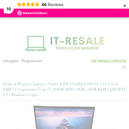
×
46
Reviews
10
Inloggen
Registreren
UW WINKELWAGEN
Geen producten
(0)
Home
>
Windows Laptop / Tablet
>
HP EliteBook 850 G8 | 15.6 inch
FHD | 11e generatie i5 en i7| 256GB HDD | 8GB- 16GB RAM | QWERTY
US | Windows 11 pro