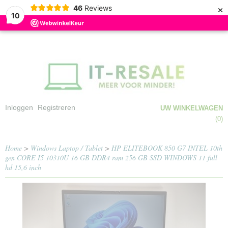
×
46
Reviews
10
Inloggen
Registreren
UW WINKELWAGEN
Geen producten
(0)
Home
>
Windows Laptop / Tablet
>
HP ELITEBOOK 850 G7 INTEL 10th
gen CORE I5 10310U 16 GB DDR4 ram 256 GB SSD WINDOWS 11 full
hd 15,6 inch