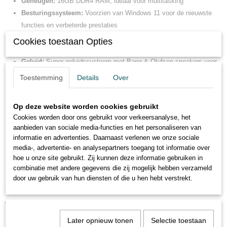
Geheugen:
16GB DDR4 RAM, ideaal voor multitasking
Besturingssysteem:
Voorzien van Windows 11 voor de nieuwste
functies en verbeterde prestaties
Scherm:
Full HD 15,6 inch (1920 x 1080) met Intel® UHD Graphics
Cookies toestaan Opties
620
Geluid:
Super geluidssysteem met Bang & Olufsen speakers voor
een geweldige luisterervaring
Toestemming
Details
Over
Accu:
Uitstekende batterijduur voor langdurig gebruik
Connectiviteit:
Op deze website worden cookies gebruikt
Microfoon ingang, Lijningang, Lijnuitgang
Cookies worden door ons gebruikt voor verkeersanalyse, het
LAN, VGA, HDMI, mini DisplayPort, Card Reader, Bluetooth
aanbieden van sociale media-functies en het personaliseren van
4.2, Gigabit netwerk
informatie en advertenties. Daarnaast verlenen we onze sociale
USB Poorten:
2x USB 3.2 (Gen1, 5Gb/s), USB 3.2 (Gen1,
media-, advertentie- en analysepartners toegang tot informatie over
hoe u onze site gebruikt. Zij kunnen deze informatie gebruiken in
5Gb/s) type-C
combinatie met andere gegevens die zij mogelijk hebben verzameld
Thunderbolt toegang
door uw gebruik van hun diensten of die u hen hebt verstrekt.
Inclusief:
Adapter en goede accu
Waarom Kiezen Voor de HP EliteBook 850 G7?
Later opnieuw tonen
Selectie toestaan
Perfect voor professionals die op zoek zijn naar een betrouwbare en