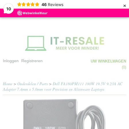
×
46
Reviews
10
Inloggen
Registreren
UW WINKELWAGEN
Geen producten
(0)
Home
>
Onderdelen / Parts
>
Dell FA180PM111 180W 19.5V 9.23A AC
Adapter 7.4mm x 5.0mm voor Precision en Alienware Laptops