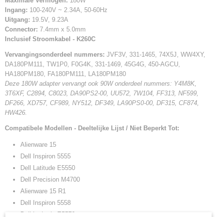
Maximale Vermogen:
180W
Ingang:
100-240V ~ 2.34A, 50-60Hz
Uitgang:
19.5V, 9.23A
Connector:
7.4mm x 5.0mm
Inclusief Stroomkabel - K260C
Vervangingsonderdeel nummers:
JVF3V, 331-1465, 74X5J, WW4XY,
DA180PM111, TW1P0, F0G4K, 331-1469, 45G4G, 450-AGCU,
HA180PM180, FA180PM111, LA180PM180
Deze 180W adapter vervangt ook 90W onderdeel nummers: Y4M8K,
3T6XF, C2894, C8023, DA90PS2-00, UU572, 7W104, FF313, NF599,
DF266, XD757, CF989, NY512, DF349, LA90PS0-00, DF315, CF874,
HW426.
Compatibele Modellen - Deeltelijke Lijst / Niet Beperkt Tot:
Alienware 15
Dell Inspiron 5555
Dell Latitude E5550
Dell Precision M4700
Alienware 15 R1
Dell Inspiron 5558
Dell Latitude E5570