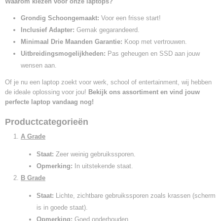
Waarom kiezen voor onze laptops?
Grondig Schoongemaakt:
Voor een frisse start!
Inclusief Adapter:
Gemak gegarandeerd.
Minimaal Drie Maanden Garantie:
Koop met vertrouwen.
Uitbreidingsmogelijkheden:
Pas geheugen en SSD aan jouw
wensen aan.
Of je nu een laptop zoekt voor werk, school of entertainment, wij hebben
de ideale oplossing voor jou!
Bekijk ons assortiment en vind jouw
perfecte laptop vandaag nog!
Productcategorieën
A Grade
Staat:
Zeer weinig gebruikssporen.
Opmerking:
In uitstekende staat.
B Grade
Staat:
Lichte, zichtbare gebruikssporen zoals krassen (scherm
is in goede staat).
Opmerking:
Goed onderhouden.