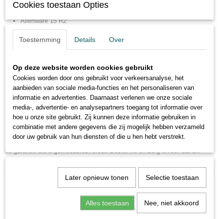
Cookies toestaan Opties
Dell Precision M4800
Alienware 15 R2
Dell Inspiron 5755
Toestemming
Details
Over
Dell Latitude E6440
Dell Precision M4800
Op deze website worden cookies gebruikt
Alienware 17 R2
Cookies worden door ons gebruikt voor verkeersanalyse, het
Dell Inspiron 7558
aanbieden van sociale media-functies en het personaliseren van
Dell Latitude E6540
informatie en advertenties. Daarnaast verlenen we onze sociale
Dell Precision M6400
media-, advertentie- en analysepartners toegang tot informatie over
En meer...
hoe u onze site gebruikt. Zij kunnen deze informatie gebruiken in
combinatie met andere gegevens die zij mogelijk hebben verzameld
Deze betrouwbare 180W AC-adapter is een must-have voor uw Dell
door uw gebruik van hun diensten of die u hen hebt verstrekt.
Precision en Alienware laptops. Profiteer van de krachtige prestaties en
de garantie die u gemoedsrust biedt. Bestel nu en zorg ervoor dat uw
laptop altijd van energie wordt voorzien!
Later opnieuw tonen
Selectie toestaan
Save
Alles toestaan
Nee, niet akkoord