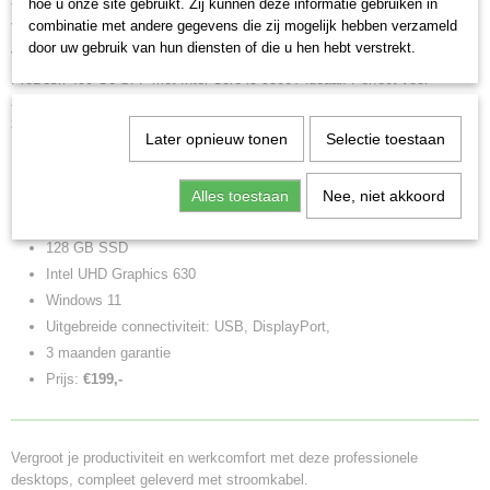
3e keuze – HP ProDesk 400 G6 SFF (Intel Core i5-9500T, 9e generatie)
hoe u onze site gebruikt. Zij kunnen deze informatie gebruiken in
– €199,-
combinatie met andere gegevens die zij mogelijk hebben verzameld
door uw gebruik van hun diensten of die u hen hebt verstrekt.
Voor wie wat meer kracht en een nog nieuwere generatie zoekt, is de HP
ProDesk 400 G6 SFF met Intel Core i5-9500T ideaal. Perfect voor
zwaardere multitasking, grotere Office-bestanden en meer veeleisende
zakelijke toepassingen.
Later opnieuw tonen
Selectie toestaan
Belangrijkste specificaties:
Intel Core i5-9500 (9e generatie)
Alles toestaan
Nee, niet akkoord
8GB DDR4 RAM
128 GB SSD
Intel UHD Graphics 630
Windows 11
Uitgebreide connectiviteit: USB, DisplayPort,
3 maanden garantie
Prijs:
€199,-
Vergroot je productiviteit en werkcomfort met deze professionele
desktops, compleet geleverd met stroomkabel.