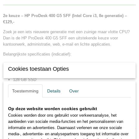
2e keuze – HP ProDesk 400 G5 SFF (Intel Core i3, 8e generatie) –
€129,-
Zoek je een iets nieuwere generatie met een zuinige maar vlotte CPU?
Dan is de HP ProDesk 400 G5 SFF een uitstekende keuze voor
kantoorwerk, administratie, web, e-mail en lichte applicaties.
Belangrijkste specificaties (indicatief):
Intel Core i3 8e generatie (bijv. i3-8100)
Cookies toestaan Opties
8GB DDR4 RAM
128 GB SSD
Intel UHD Graphics
Toestemming
Details
Over
Windows 11 (of Windows 10, afhankelijk van de levering)
Diverse USB-poorten, DisplayPort, Ethernet, audio
Op deze website worden cookies gebruikt
3 maanden garantie
Cookies worden door ons gebruikt voor verkeersanalyse, het
Prijs:
€129,-
aanbieden van sociale media-functies en het personaliseren van
informatie en advertenties. Daarnaast verlenen we onze sociale
media-, advertentie- en analysepartners toegang tot informatie over