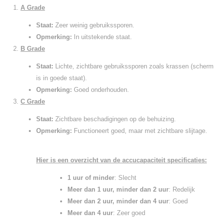
A Grade
Staat:
Zeer weinig gebruikssporen.
Opmerking:
In uitstekende staat.
B Grade
Staat:
Lichte, zichtbare gebruikssporen zoals krassen (scherm
is in goede staat).
Opmerking:
Goed onderhouden.
C Grade
Staat:
Zichtbare beschadigingen op de behuizing.
Opmerking:
Functioneert goed, maar met zichtbare slijtage.
Hier is een overzicht van de accucapaciteit specificaties:
1 uur of minder
: Slecht
Meer dan 1 uur, minder dan 2 uur
: Redelijk
Meer dan 2 uur, minder dan 4 uur
: Goed
Meer dan 4 uur
: Zeer goed