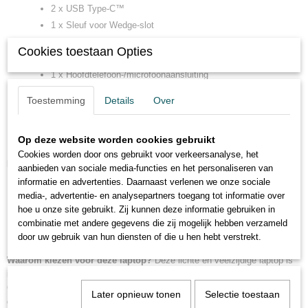
2 x USB Type-C™
1 x Sleuf voor Wedge-slot
1 x Aan-uitknop
Cookies toestaan Opties
1 x Micro SD-geheugenkaartlezer
1 x Hoofdtelefoon-/microfoonaansluiting
1 x Volumeknop
Toestemming
Details
Over
Optisch station:
Alleen externe opties
Afmetingen:
21,5 mm (H) x 303,9 mm (B) x 207,9 mm (D)
Op deze website worden cookies gebruikt
Gewicht:
1,41 kg (3,10 lbs)
Cookies worden door ons gebruikt voor verkeersanalyse, het
Regelgeving:
aanbieden van sociale media-functies en het personaliseren van
informatie en advertenties. Daarnaast verlenen we onze sociale
Model van regelgeving: P30T
media-, advertentie- en analysepartners toegang tot informatie over
ENERGY STAR 7.01
hoe u onze site gebruikt. Zij kunnen deze informatie gebruiken in
EPEAT-geregistreerd
combinatie met andere gegevens die zij mogelijk hebben verzameld
door uw gebruik van hun diensten of die u hen hebt verstrekt.
Vrij van BFR/PVC
Waarom kiezen voor deze laptop?
Deze lichte en veelzijdige laptop is
ideaal voor zowel zakelijke als persoonlijke doeleinden. Met Google
Chrome OS geniet je van een snelle, veilige en intuïtieve
Later opnieuw tonen
Selectie toestaan
gebruikerservaring. Het prachtige touchscreen biedt verbeterde interactie,