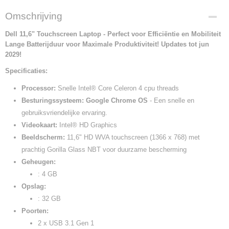
Omschrijving
Dell 11,6" Touchscreen Laptop - Perfect voor Efficiëntie en Mobiliteit
Lange Batterijduur voor Maximale Produktiviteit! Updates tot jun
2029!
Specificaties:
Processor:
Snelle Intel® Core Celeron 4 cpu threads
Besturingssysteem:
Google Chrome OS
- Een snelle en
gebruiksvriendelijke ervaring.
Videokaart:
Intel® HD Graphics
Beeldscherm:
11,6" HD WVA touchscreen (1366 x 768) met
prachtig Gorilla Glass NBT voor duurzame bescherming
Geheugen:
: 4 GB
Opslag:
: 32 GB
Poorten:
2 x USB 3.1 Gen 1