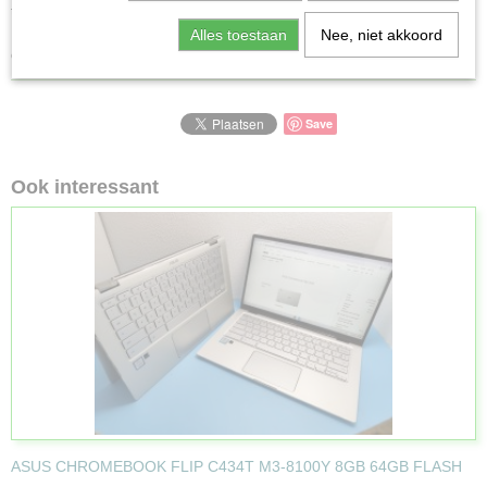
terwijl de krachtige Intel® processors zorgen voor soepele prestaties.
Perfect voor gebruik onderweg, met een lange batterijduur en een
Alles toestaan
Nee, niet akkoord
compact ontwerp.
Save
Ook interessant
ASUS CHROMEBOOK FLIP C434T M3-8100Y 8GB 64GB FLASH